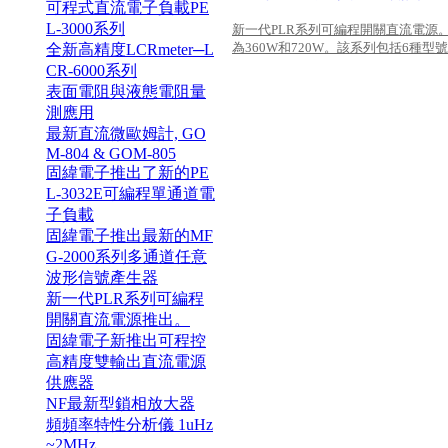
可程式直流電子負載PE
L-3000系列
新一代PLR系列可編程開關直流電源
為360W和720W。
該系列包括6種型號，
全新高精度LCRmeter─L
CR-6000系列
表面電阻與液態電阻量
測應用
最新直流微歐姆計, GO
M-804 & GOM-805
固緯電子推出了新的PE
L-3032E可編程單通道電
子負載
固緯電子推出最新的MF
G-2000系列多通道任意
波形信號產生器
新一代PLR系列可編程
開關直流電源推出。
固緯電子新推出可程控
高精度雙輸出直流電源
供應器
NF最新型鎖相放大器
頻頻率特性分析儀 1uHz
~2MHz