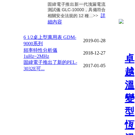
固緯電子推出新一代洩漏電流
測試儀 GLC-10000，具備符合
>>
詳
相關安全法規的 12 種...
細內容
6 1/2桌上型萬用表 GDM-
2019-01-28
9000系列
頻率特性分析儀
2018-12-27
卓
1uHz~2MHz
固緯電子推出了新的PEL-
2017-01-05
3032E可...
越
溫
變
型
恆