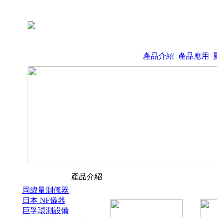
產品介紹
產品應用
產品介紹
固緯量測儀器
日本 NF儀器
巨孚環測設備